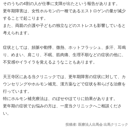
そのうちの4割の人が仕事に支障が出たという報告があります。
更年期障害は、女性ホルモンの一種であるエストロゲンの量が減少
することで起こります。
また、両親の介護や子どもの独立などのストレスも影響していると
考えられます。
症状としては、頻脈や動悸、微熱、ホットフラッシュ、多汗、耳鳴
り、めまい、肩こり、不眠、筋肉痛、生理不順などの症状の他に、
不安感やイライラを覚えるようなこともあります。
天王寺区にある当クリニックでは、更年期障害の症状に対して、カ
ウンセリングやホルモン補充、漢方薬などで症状を和らげる治療を
行っています。
特にホルモン補充療法は、のぼせやほてりに効果があります。
更年期の症状でお悩みの方は、一度当クリニックへご相談くださ
い。
投稿者:
医療法人出馬会 出馬クリニック