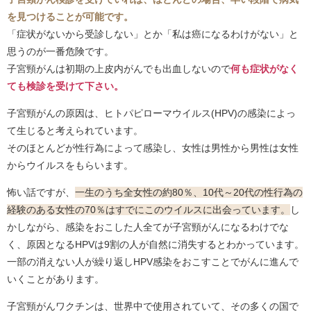
を見つけることが可能です。
「症状がないから受診しない」とか「私は癌になるわけがない」と
思うのが一番危険です。
子宮頸がんは初期の上皮内がんでも出血しないので
何も症状がなく
ても検診を受けて下さい。
子宮頸がんの原因は、ヒトパピローマウイルス(HPV)の感染によっ
て生じると考えられています。
そのほとんどが性行為によって感染し、女性は男性から男性は女性
からウイルスをもらいます。
怖い話ですが、
一生のうち全女性の約80％、10代～20代の性行為の
経験のある女性の70％はすでにこのウイルスに出会っています。
し
かしながら、感染をおこした人全てが子宮頸がんになるわけでな
く、原因となるHPVは9割の人が自然に消失するとわかっています。
一部の消えない人が繰り返しHPV感染をおこすことでがんに進んで
いくことがあります。
子宮頸がんワクチンは、世界中で使用されていて、その多くの国で