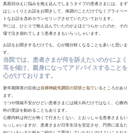
真面目ゆえに悩みを抱え込んでしまうタイプの患者さまには、まず
はじっくりとお話をお聞きして、体調のことだけでなくプライベー
トなお話を含めカウンセリングさせていただいております。
中には、ひとりで抱え込んでいたのがよほどつらかったのか、その
場で泣き崩れてしまう患者さまもいらっしゃいます。
お話をお聞きするだけでも、心が随分軽くなることも多いと思いま
す。
当院では、患者さまが何を訴えたいのかによく
耳を傾け、親身になってアドバイスすることを
心がけております。
更年期障害の症状は
自律神経失調症の症状と似ている
ところがあり
ます。
うつや情緒不安がひどい患者さまには婦人科だけではなく、心療内
科の受診を勧めることもあります。
心療内科は何だか怖くて行きたくない、とおっしゃる患者さまもい
らっしゃいますが、患者さまが日常生活を安定させ、円滑に送るた
めにいろいろな科をご紹介して受診していただくのはよいことだと