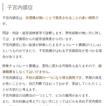
子宮内膜症
子宮内膜症は、
生理痛が強いことで発見されることの多い病気で
す。
問診・内診・超音波検査等で診断します。男性経験の無い方に対し
ては、まず腹部からの超音波検査から行います。
子宮内膜症に古い血液が卵巣にたまるチョコレート嚢腫(のうしゅ)
というものができたり、子宮筋腫がはれる子宮腺筋症が見つかる場
合があります。
卵巣チョコレート嚢腫は、悪性に変わる可能性もありますので、
経
過観察をしなくてはいけません。
子宮内膜症は、
不妊の原因の一つになり得る病気です。
早期の発見
が良いことから、自己判断でほおっておかず、受診していただくこ
とが大切だと考えます。
子宮内膜症の治療法の一つとして、ピルの服用があります。
また、当分妊娠は考えていない方にとってはピルを含め子宮内膜症