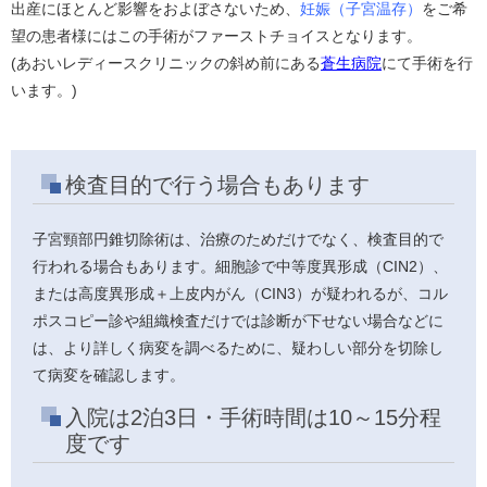
出産にほとんど影響をおよぼさないため、
妊娠（子宮温存）
をご希
望の患者様にはこの手術がファーストチョイスとなります。
(あおいレディースクリニックの斜め前にある
蒼生病院
にて手術を行
います。)
検査目的で行う場合もあります
子宮頸部円錐切除術は、治療のためだけでなく、検査目的で
行われる場合もあります。細胞診で中等度異形成（CIN2）、
または高度異形成＋上皮内がん（CIN3）が疑われるが、コル
ポスコピー診や組織検査だけでは診断が下せない場合などに
は、より詳しく病変を調べるために、疑わしい部分を切除し
て病変を確認します。
入院は2泊3日・手術時間は10～15分程
度です